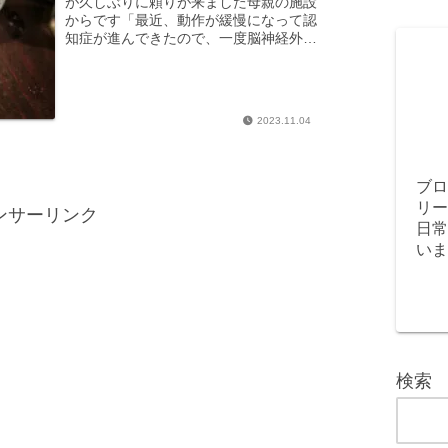
が久しぶりに頼りが来ました母親の施設
からです「最近、動作が緩慢になって認
知症が進んできたので、一度脳神経外科
に連れて行ってほしい」と確かに歩くの
とかは緩慢になってきたけど、そこまで
か？と思いつつ脳神経外科...
2023.11.04
ブロ
リー
ンサーリンク
日常
いま
検索