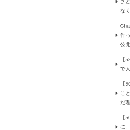
さ
な
Ch
作っ
公
【5
で
【
こ
だ
【
に