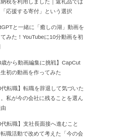
と納税を利用しました｜返礼品では
く「応援する寄付」という選択
atGPTと一緒に「癒しの湖」動画を
てみた！YouTubeに10分動画を初
開
3歳から動画編集に挑戦】CapCut
人生初の動画を作ってみた
50代転職】転職を辞退して気づいた
と。私が今の会社に残ることを選ん
理由
50代転職】支社長面接へ進むこと
。転職活動で改めて考えた「今の会