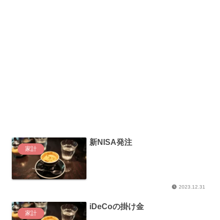
新NISA発注
家計
2023.12.31
iDeCoの掛け金
家計