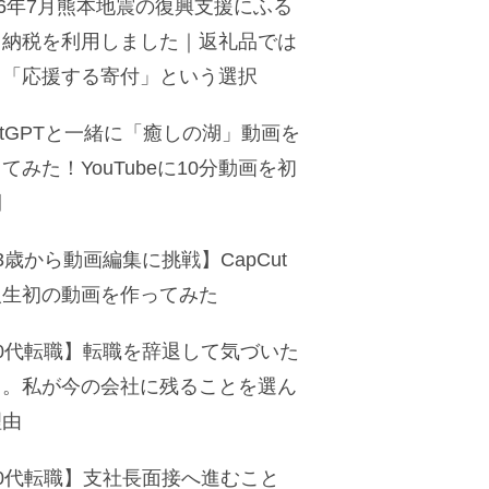
26年7月熊本地震の復興支援にふる
と納税を利用しました｜返礼品では
く「応援する寄付」という選択
atGPTと一緒に「癒しの湖」動画を
てみた！YouTubeに10分動画を初
開
3歳から動画編集に挑戦】CapCut
人生初の動画を作ってみた
50代転職】転職を辞退して気づいた
と。私が今の会社に残ることを選ん
理由
50代転職】支社長面接へ進むこと