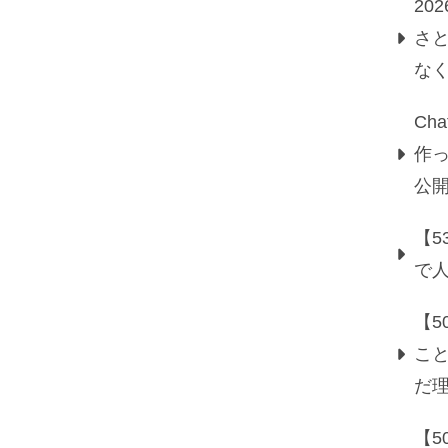
20
さ
な
Ch
作っ
公
【5
で
【
こ
だ
【