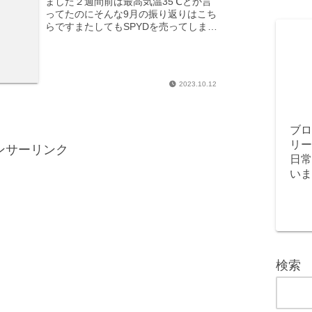
ました２週間前は最高気温35℃とか言
ってたのにそんな9月の振り返りはこち
らですまたしてもSPYDを売ってしまい
ました売った時は36ドルくらい、先週
見た時は33ドル台になっていたのでま
あ良いかなと…今読んで...
2023.10.12
ブロ
リー
ンサーリンク
日常
いま
検索