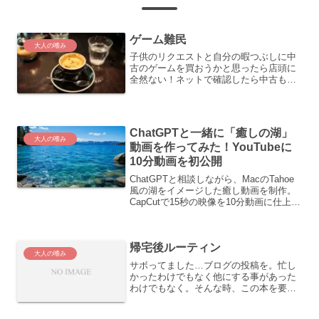
ゲーム難民
大人の嗜み
子供のリクエストと自分の暇つぶしに中
古のゲームを買おうかと思ったら店頭に
全然ない！ネットで確認したら中古も新
品も金額が変わらなかった。
ChatGPTと一緒に「癒しの湖」
大人の嗜み
動画を作ってみた！YouTubeに
10分動画を初公開
ChatGPTと相談しながら、MacのTahoe
風の湖をイメージした癒し動画を制作。
CapCutで15秒の映像を10分動画に仕上
げ、YouTubeへ公開するまでの流れを紹
介します。
帰宅後ルーティン
大人の嗜み
サボってました…ブログの投稿を。忙し
かったわけでもなく他にする事があった
わけでもなく。そんな時、この本を要約
した動画を見てハッとしました。まとめ
ると・平日も自分らしく生きる方法・1日