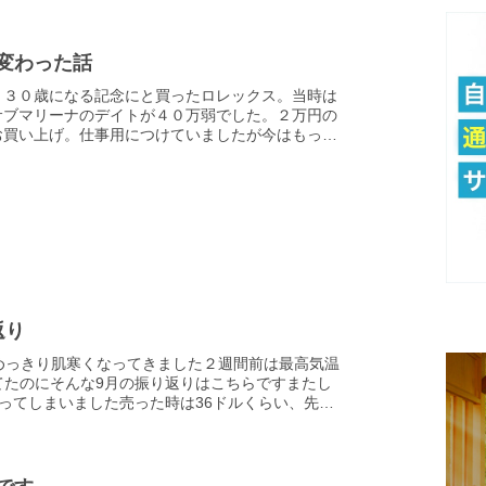
変わった話
、３０歳になる記念にと買ったロレックス。当時は
サブマリーナのデイトが４０万弱でした。２万円の
お買い上げ。仕事用につけていましたが今はもっぱ
atchが相棒。毎日のように入ってくる買取屋のチラ...
返り
てめっきり肌寒くなってきました２週間前は最高気温
てたのにそんな9月の振り返りはこちらですまたし
売ってしまいました売った時は36ドルくらい、先週
ル台になっていたのでまあ良いかなと…今読んで...