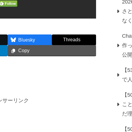
20
さ
な
Ch
Threads
Bluesky
作っ
Copy
公
【5
で
【
ンサーリンク
こ
だ
【