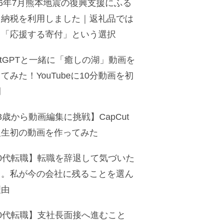
26年7月熊本地震の復興支援にふる
と納税を利用しました｜返礼品では
く「応援する寄付」という選択
atGPTと一緒に「癒しの湖」動画を
てみた！YouTubeに10分動画を初
開
3歳から動画編集に挑戦】CapCut
人生初の動画を作ってみた
50代転職】転職を辞退して気づいた
と。私が今の会社に残ることを選ん
理由
50代転職】支社長面接へ進むこと