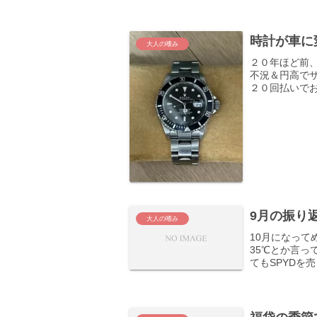
時計が車に
大人の嗜み
２０年ほど前
不況＆円高で
２０回払いで
らApple W
9月の振り
大人の嗜み
10月になっ
35℃とか言っ
てもSPYDを
見た時は33ド