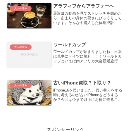
アラフィフからアラフォーへ
大人の嗜み
最近ヨガ動画を見てストレッチを始めた
ら、あまりの身体の硬さにびっくりして
います。そんな中購入した体組成計、ま
さかの体内年齢40歳でした。
ワールドカップ
大人の嗜み
ワールドカップが始まりましたね。日本
は見事にドイツに勝利！！！ワールドカ
ップといえば南アフリカ大会新婚旅行で
モルディブに行った時にちょうど初戦の
カメルーン戦でした。あの時もさほど期
待されておらずワールドカップが始まる
まえからレプリカユニフォ...
古いiPhone買取？下取り？
大人の嗜み
iPhone16を買いました。買い替えをする
時に考えるのが古いiPhoneをどうする
か？今回は今まで以上にお得に売ること
ができました。
スポンサーリンク