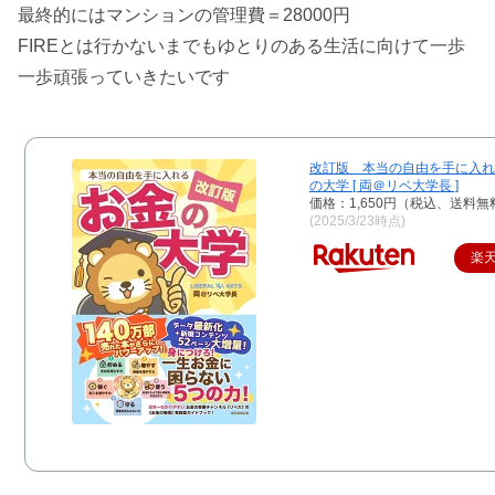
最終的にはマンションの管理費＝28000円
FIREとは行かないまでもゆとりのある生活に向けて一歩
一歩頑張っていきたいです
改訂版 本当の自由を手に入れ
の大学 [ 両＠リベ大学長 ]
価格：1,650円（税込、送料無
(2025/3/23時点)
楽