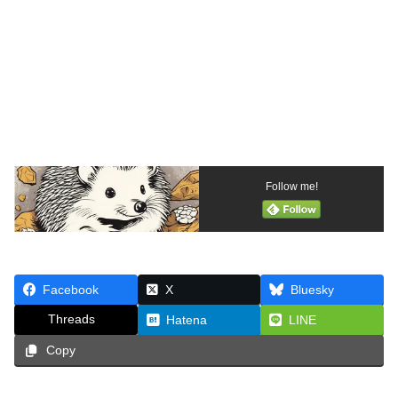
Follow me!
Facebook
X
Bluesky
Threads
Hatena
LINE
Copy