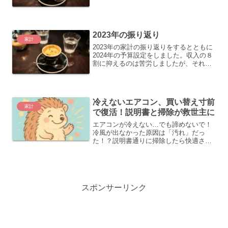
型）の分配金が発表されました。
2023年の振り返り
家計
2023年の家計の振り返りをするとともに
2024年の予算設定をしました。収入の８
割に抑えるのは苦労しましたが、それだ
け無駄遣いをしていたってことですか
ね。
冷えないエアコン、買い替え寸前
家計
で復活！説明書と掃除が救世主に
エアコンが冷えない…でも諦めないで！
冷風が出なかった原因は「汚れ」だっ
た！？説明書通りに掃除したら快適さが
復活。買い替えを回避できた体験談で
す。
スポンサーリンク