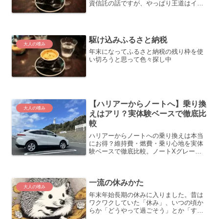
資信託の話ですが、やっぱり王道はイン
デックス投資だと思います複利を利かせ
て長い年月をかけて雪だるま式に増やし
たいですよねでも私のようなアラフィフ
世代は雪だるま式に増やす...
駆け込みふるさと納税
大人の嗜み
年末になってふるさと納税の残り枠を使
い切ろうと思って色々探し中
【ハリアーからノートへ】乗り換
大人の嗜み
えはアリ？実体験ベースで徹底比
較
ハリアーからノートへの乗り換えは本当
にお得？維持費・燃費・乗り心地を実体
験ベースで徹底比較。ノートXグレード
のおすすめ構成や後悔しない選び方もわ
かりやすく解説します。
一流の休みかた
大人の嗜み
年末年始長期の休みに入りました。昔は
ワクワクしていた「休み」、いつの頃か
らか「どうやって過ごそう」とか「する
ことがない」なんてことになっていませ