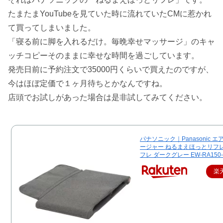
たまたまYouTubeを見ていた時に流れていたCMに惹かれ
て買ってしまいました。
「寝る前に脚を入れるだけ。毎晩幸せマッサージ」のキャ
ッチコピーそのままに幸せな時間を過ごしています。
発売日前に予約注文で35000円くらいで買えたのですが、
今はほぼ定価で１ヶ月待ちとかなんですね。
店頭でお試しがあった場合は是非試してみてください。
パナソニック｜Panasonic 
ージャー ねるまえほっとリフレ
フレ ダークグレー EW-RA150
楽