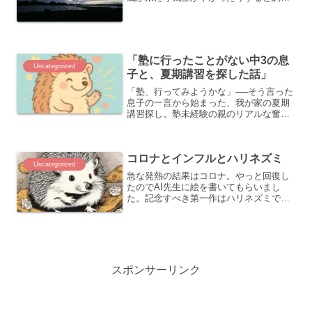
が悪くなる人いませんか？私もそんなタ
イプです。今にも雨が降りそうで曇って
るだけで頭痛がしました。でも、いつの
間にかそんなことも忘れて...
「塾に行ったことがない中3の息
Uncategorized
子と、夏期講習を探した話」
「塾、行ってみようかな」──そう言った
息子の一言から始まった、我が家の夏期
講習探し。塾未経験の親のリアルな奮闘
記です。
コロナとインフルとハリネズミ
Uncategorized
急な発熱の結果はコロナ。やっと回復し
たのでAI先生に絵を書いてもらいまし
た。記念すべき第一作はハリネズミで
す。
スポンサーリンク