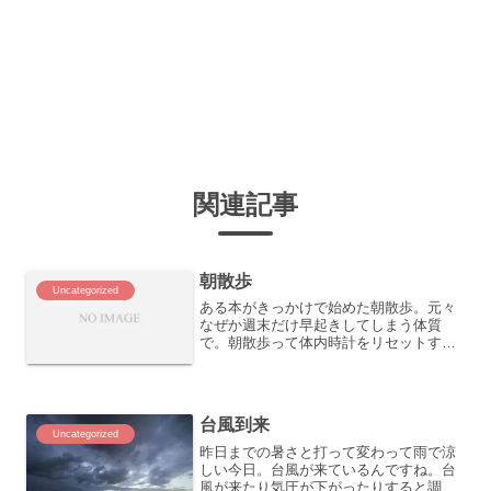
関連記事
朝散歩
Uncategorized
ある本がきっかけで始めた朝散歩。元々
なぜか週末だけ早起きしてしまう体質
で。朝散歩って体内時計をリセットする
効果があるんですね。本日の朝散歩の結
果は距離2.9km継続時間３３分エネルギ
ー１０９kcalでした。いずれはApple
Watchとも...
台風到来
Uncategorized
昨日までの暑さと打って変わって雨で涼
しい今日。台風が来ているんですね。台
風が来たり気圧が下がったりすると調子