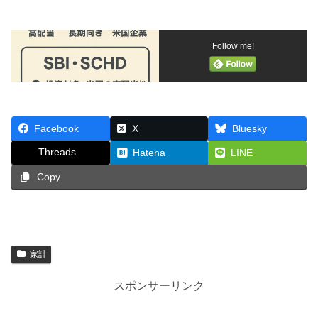
Follow me!
Facebook
X
Bluesky
Threads
Hatena
LINE
Copy
家計
スポンサーリンク