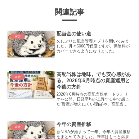
関連記事
配当金の使い道
家計
久しぶりに配当管理アプリを開いてみま
した。月々6000円程度ですが、保険料が
カバーできるようになりました。
高配当株は地味。でも安心感があ
家計
る。2026年6月時点の資産運用と
今後の方針
2026年6月時点の高配当株ポートフォリ
オを公開。日経平均が上昇する中で感じ
た“資産が増えにくい理由”や、高配当投
資を続ける考え方をまとめました。
KDDI・伊藤忠商事の買い増し方針や、50
代からの安心できる資産運用についても
今年の資産推移
紹介します。
家計
新NISAが始まって一年、今年の資産推移
をまとめてみました。来年はもっと温泉