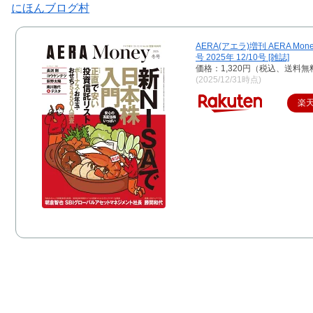
にほんブログ村
AERA(アエラ)増刊 AERA Mone
号 2025年 12/10号 [雑誌]
価格：1,320円（税込、送料無
(2025/12/31時点)
楽