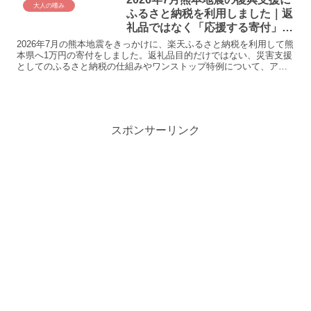
大人の嗜み
ふるさと納税を利用しました｜返
礼品ではなく「応援する寄付」と
いう選択
2026年7月の熊本地震をきっかけに、楽天ふるさと納税を利用して熊
本県へ1万円の寄付をしました。返礼品目的だけではない、災害支援
としてのふるさと納税の仕組みやワンストップ特例について、アラ
フィフ会社員の実体験をもとに紹介します。
スポンサーリンク