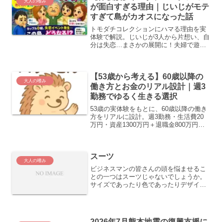
大人の嗜み
が面白すぎる理由｜じいじがモテ
すぎて島がカオスになった話
トモダチコレクションにハマる理由を実
体験で解説。じいじが3人から片想い、自
分は失恋…まさかの展開に！夫婦で遊ぶ
と全く違う島になる面白さとは？
【53歳から考える】60歳以降の
大人の嗜み
働き方とお金のリアル設計｜週3
勤務でゆるく生きる選択
53歳の実体験をもとに、60歳以降の働き
方をリアルに設計。週3勤務・生活費20
万円・資産1300万円＋退職金800万円で
成り立つ無理のないセミリタイアプラン
を具体的に解説します。
スーツ
大人の嗜み
ビジネスマンの皆さんの頭を悩ませるこ
との一つはスーツじゃないでしょうか。
サイズであったり色であったりデザイン
であったり…三つボタンが流行ったと思
ったら二つボタンが流行ったり…ノータ
ックが流行ったと思ったらワンタックが
流行ったり…私はここ数年...
2026年7月熊本地震の復興支援に