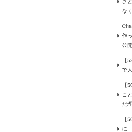
さ
な
Ch
作っ
公
【5
で
【
こ
だ
【
に