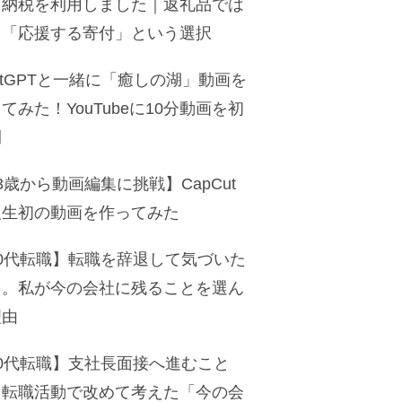
と納税を利用しました｜返礼品では
く「応援する寄付」という選択
atGPTと一緒に「癒しの湖」動画を
てみた！YouTubeに10分動画を初
開
3歳から動画編集に挑戦】CapCut
人生初の動画を作ってみた
50代転職】転職を辞退して気づいた
と。私が今の会社に残ることを選ん
理由
50代転職】支社長面接へ進むこと
。転職活動で改めて考えた「今の会