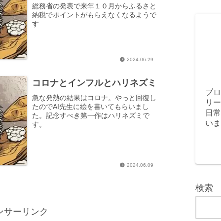
総務省の発表で来年１０月からふるさと
納税でポイントがもらえなくなるようで
す
2024.06.29
コロナとインフルとハリネズミ
ブロ
急な発熱の結果はコロナ。やっと回復し
リー
たのでAI先生に絵を書いてもらいまし
日常
た。記念すべき第一作はハリネズミで
いま
す。
2024.06.09
検索
ンサーリンク