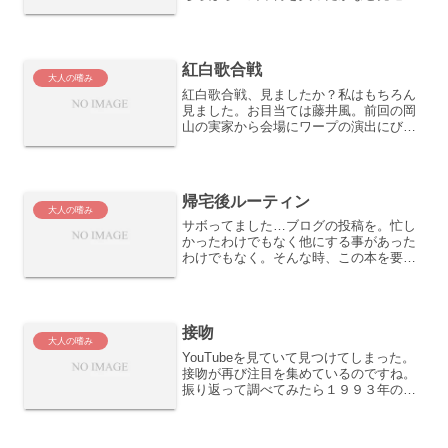
てみたら、出てきました！クラフトビー
ル福袋コロナで出掛けられなくなってか
らこういうものに奮発してたなぁ。去年
より５００円値上げしてる...
紅白歌合戦
大人の嗜み
紅白歌合戦、見ましたか？私はもちろん
見ました。お目当ては藤井風。前回の岡
山の実家から会場にワープの演出にびっ
くりしてそれからファンに。今回はそこ
までのサプライズは無かったかな。強い
て言えばその次の篠原涼子の後ろでピア
ノを弾く小室哲哉！流石に...
帰宅後ルーティン
大人の嗜み
サボってました…ブログの投稿を。忙し
かったわけでもなく他にする事があった
わけでもなく。そんな時、この本を要約
した動画を見てハッとしました。まとめ
ると・平日も自分らしく生きる方法・1日
を２つに分けて、帰宅後に好きなことを
やる・安定感のあるサラ...
接吻
大人の嗜み
YouTubeを見ていて見つけてしまった。
接吻が再び注目を集めているのですね。
振り返って調べてみたら１９９３年の作
品。思いっきり大学生でした。そのころ
はサビから始まるメロディーとかかっこ
いいなって思って、カラオケで歌ったり