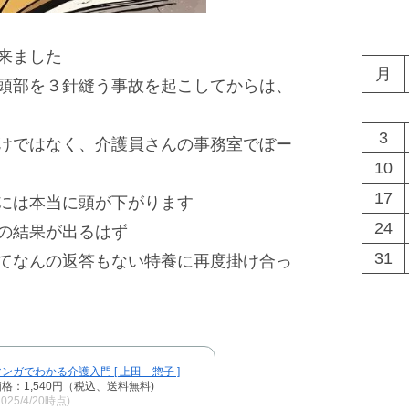
来ました
月
頭部を３針縫う事故を起こしてからは、
3
けではなく、介護員さんの事務室でぼー
10
17
には本当に頭が下がります
24
の結果が出るはず
31
てなんの返答もない特養に再度掛け合っ
ンガでわかる介護入門 [ 上田 惣子 ]
格：1,540円（税込、送料無料)
2025/4/20時点)