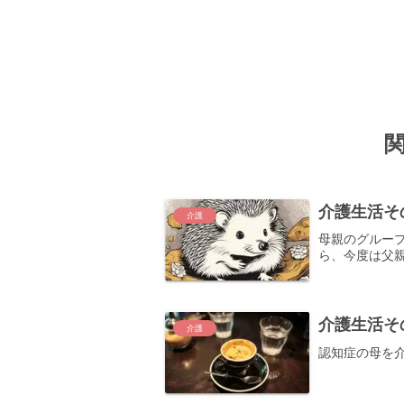
介護生活そ
介護
母親のグルー
ら、今度は父
介護生活そ
介護
認知症の母を