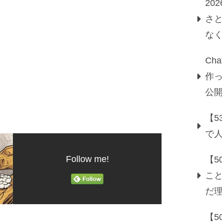
20
さ
な
Ch
作っ
公
【5
で
Follow me!
【
こ
だ
【