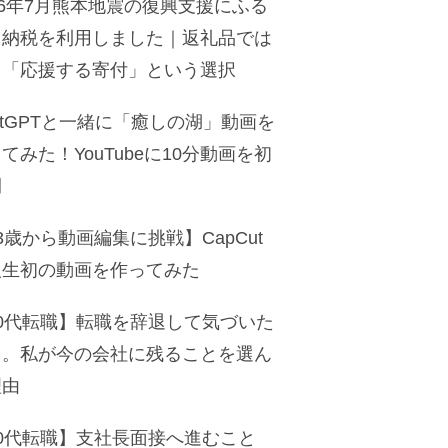
26年7月熊本地震の復興支援にふる
と納税を利用しました｜返礼品では
く「応援する寄付」という選択
atGPTと一緒に「癒しの湖」動画を
てみた！YouTubeに10分動画を初
開
3歳から動画編集に挑戦】CapCut
人生初の動画を作ってみた
50代転職】転職を辞退して気づいた
と。私が今の会社に残ることを選ん
理由
50代転職】支社長面接へ進むこと