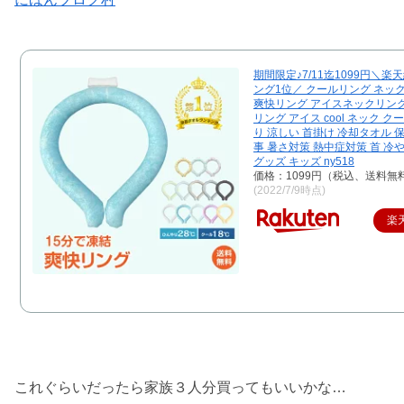
期間限定♪7/11迄1099円＼
ング1位／ クールリング ネッ
爽快リング アイスネックリング
リング アイス cool ネック ク
り 涼しい 首掛け 冷却タオル 
事 暑さ対策 熱中症対策 首 冷
グッズ キッズ ny518
価格：1099円（税込、送料無料
(2022/7/9時点)
楽
これぐらいだったら家族３人分買ってもいいかな…