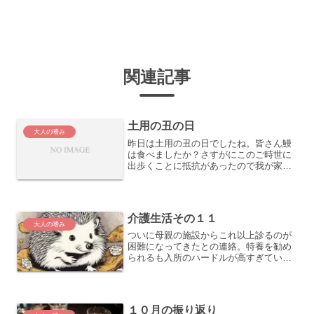
関連記事
土用の丑の日
大人の嗜み
昨日は土用の丑の日でしたね。皆さん鰻
は食べましたか？さすがにこのご時世に
出歩くことに抵抗があったので我が家は
スーパーの鰻にしました。大きいの一人
前を３つに分けて…YouTubeに「スーパ
ーの鰻を美味しく食べる方法」っていう
動画が結構上がって...
介護生活その１１
大人の嗜み
ついに母親の施設からこれ以上診るのが
困難になってきたとの連絡。特養を勧め
られるも入所のハードルが高すぎていつ
入れることやら…
１０月の振り返り