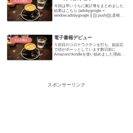
大人の嗜み
今回は早いうちに家計簿をまとめました
結果はこちら (adsbygoogle =
window.adsbygoogle || []).push({});彦根旅
行の清算が60000円近くあったのでその
分マイナスです今年もあと２ヶ月、来年
からは新...
電子書籍デビュー
大人の嗜み
５回目のコロナワクチンを打ち、副反応
で頭がボーッとしています数日前に
Amazonのkindleを使い始めました理由は
1.買おうと持った雑誌がコンビニに売っ
ていなかった2.本棚を整理して家のスペ
ースを広げたかった3.エコに一役担いた
かったなど...
スポンサーリンク