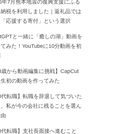
26年7月熊本地震の復興支援にふる
と納税を利用しました｜返礼品では
く「応援する寄付」という選択
atGPTと一緒に「癒しの湖」動画を
てみた！YouTubeに10分動画を初
開
3歳から動画編集に挑戦】CapCut
人生初の動画を作ってみた
50代転職】転職を辞退して気づいた
と。私が今の会社に残ることを選ん
理由
50代転職】支社長面接へ進むこと