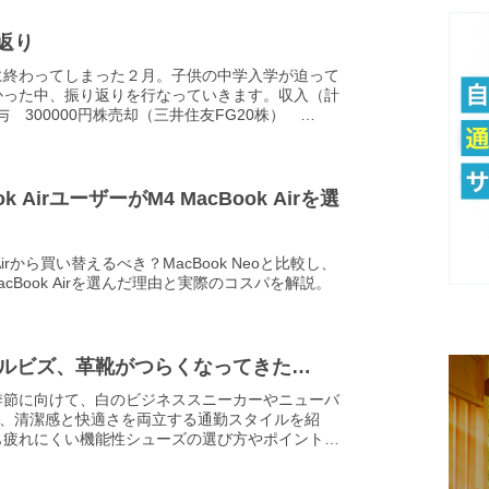
返り
に終わってしまった２月。子供の中学入学が迫って
かった中、振り返りを行なっていきます。収入（計
給与 300000円株売却（三井住友FG20株）
（506892円）株購入（JT10株、東...
ok AirユーザーがM4 MacBook Airを選
k Airから買い替えるべき？MacBook Neoと比較し、
acBook Airを選んだ理由と実際のコスパを解説。
ールビズ、革靴がつらくなってきた…
季節に向けて、白のビジネススニーカーやニューバ
ど、清潔感と快適さを両立する通勤スタイルを紹
も疲れにくい機能性シューズの選び方やポイントを
解説します。