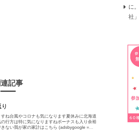
に
社
関連記事
返り
ますね台風やコロナも気になります夏休みに北海道
風の行方は特に気になりますねボーナスも入り余裕
ない我が家の家計はこちら (adsbygoogle =
gle || [])....