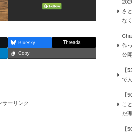
20
さ
な
Ch
Threads
Bluesky
作っ
Copy
公
【5
で
【
ンサーリンク
こ
だ
【