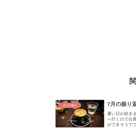
7月の振り
大人の嗜み
暑い日が続き
へ行くので台
ができそうででき
window.adsbygoo