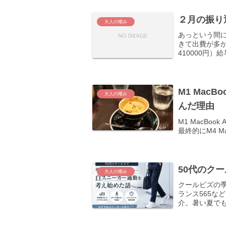
２月の振り
大人の嗜み
あっという間
きて出費が多
410000円）
110000円支出
M1 MacBo
大人の嗜み
んだ理由
M1 MacBoo
最終的にM4 M
50代のク
大人の嗜み
クールビズの
ランス565な
介。暑い夏で
わかりやすく