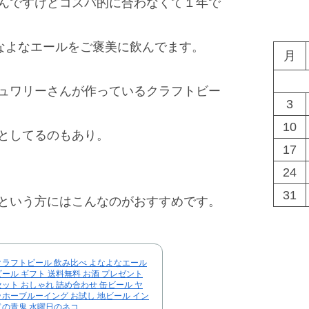
んですけどコスパ的に合わなくて１年で
よなよなエールをご褒美に飲んでます。
月
ュワリーさんが作っているクラフトビー
3
10
としてるのもあり。
17
24
31
という方にはこんなのがおすすめです。
クラフトビール 飲み比べ よなよなエール
ビール ギフト 送料無料 お酒 プレゼント
セット おしゃれ 詰め合わせ 缶ビール ヤ
ッホーブルーイング お試し 地ビール イン
ドの青鬼 水曜日のネコ