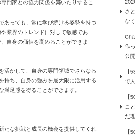
20
の専門家との協力関係を築いたりするこ
さ
な
期であっても、常に学び続ける姿勢を持つ
術や業界のトレンドに対して敏感であ
Ch
で、自身の価値を高めることができま
作っ
公
を活かして、自身の専門領域でさらなる
【5
を持ち、自身の強みを最大限に活用する
で
な満足感を得ることができます。
【
こ
だ
新たな挑戦と成長の機会を提供してくれ
【