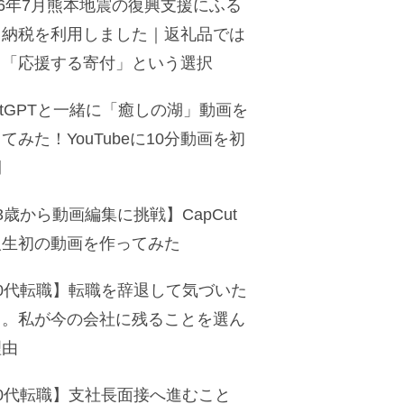
26年7月熊本地震の復興支援にふる
と納税を利用しました｜返礼品では
く「応援する寄付」という選択
atGPTと一緒に「癒しの湖」動画を
てみた！YouTubeに10分動画を初
開
3歳から動画編集に挑戦】CapCut
人生初の動画を作ってみた
50代転職】転職を辞退して気づいた
と。私が今の会社に残ることを選ん
理由
50代転職】支社長面接へ進むこと