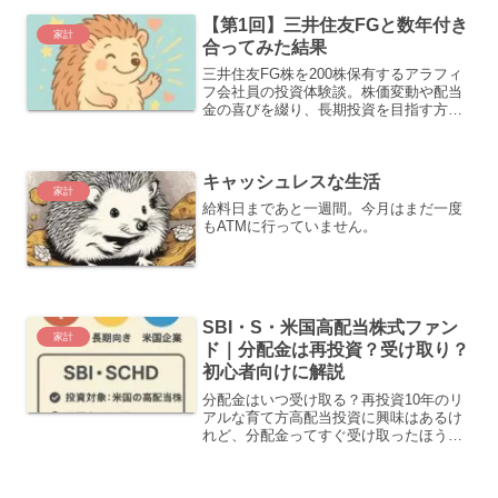
【第1回】三井住友FGと数年付き
家計
合ってみた結果
三井住友FG株を200株保有するアラフィ
フ会社員の投資体験談。株価変動や配当
金の喜びを綴り、長期投資を目指す方に
役立つ実録ブログです。
キャッシュレスな生活
家計
給料日まであと一週間。今月はまだ一度
もATMに行っていません。
SBI・S・米国高配当株式ファン
家計
ド｜分配金は再投資？受け取り？
初心者向けに解説
分配金はいつ受け取る？再投資10年のリ
アルな育て方高配当投資に興味はあるけ
れど、分配金ってすぐ受け取ったほうが
いいの？再投資すると何が変わるの？い
くらくらいで生活費の足しになるの？こ
んな疑問を持っている人は多いと思いま