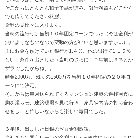
そこからはとんとん拍子で話が進み、銀行融資もどこから
でも借りてください状態。
金利の見比べに入ります。
当時の流行りは当初１０年固定ローンでした（今は金利が
無いようなものなので変動の方がいいと思いますが…）。
主にお金を預けていた銀行が1.４％、他の銀行で1.１５％
という条件が出ました（当時のさらに１０年前は３％とか
ザラでしたからね）。
頭金2000万、残りの1500万を当初１０年固定の２０年ロ
ーンにて決定。
そこからは毎月送られてくるマンション建築の進捗写真に
胸を躍らせ、建築現場を見に行き、家具や内装の打ち合わ
せをし、と忙しいながらも楽しい毎日でした。
３年後、出ました日銀のゼロ金利政策。
当初１０年固定ローンの金利も0.７％程度に下がり、これ